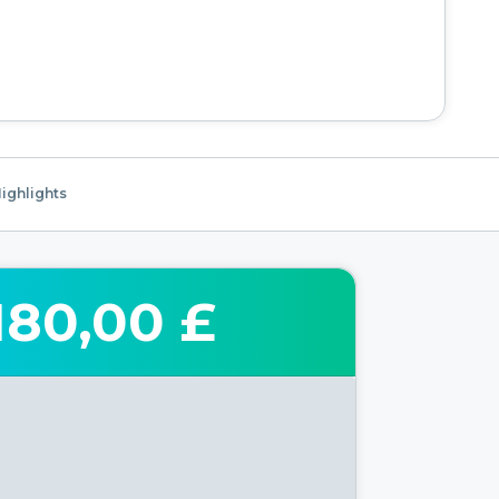
ighlights
180,00 £