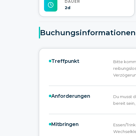
DAUER
2d
Buchungsinformationen
Treffpunkt
Bitte komme
reibungslo
Verzögerun
Anforderungen
Du musst d
bereit sein
Mitbringen
Essen/Trink
Wechselkl