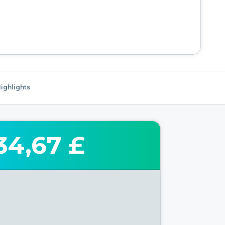
ighlights
34,67 £