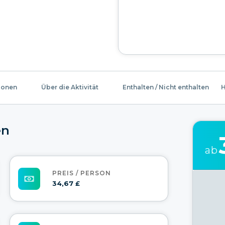
ionen
Über die Aktivität
Enthalten / Nicht enthalten
H
en
ab
PREIS / PERSON
34,67 £