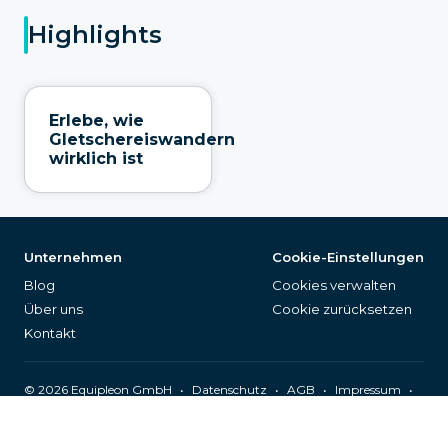
Highlights
Erlebe, wie
Gletschereiswandern
wirklich ist
Unternehmen
Cookie-Einstellungen
Blog
Cookies verwalten
Über uns
Cookie zurücksetzen
Kontakt
©
2026
Equipleon GmbH
•
•
•
•
Datenschutz
AGB
Impressum
Seitenverzeichnis
Deutsch (DE)