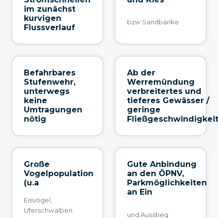
im zunächst
kurvigen
bzw Sandbänke
Flussverlauf
Befahrbares
Ab der
Stufenwehr,
Werremündung
unterwegs
verbreitertes und
keine
tieferes Gewässer /
Umtragungen
geringe
nötig
Fließgeschwindigkei
Große
Gute Anbindung
Vogelpopulation
an den ÖPNV,
(u.a
Parkmöglichkeiten
an Ein
Eisvögel,
Uferschwalben
und Ausstieg