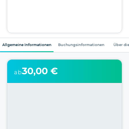
Allgemeine Informationen
Buchungsinformationen
Über die
30,00 €
ab