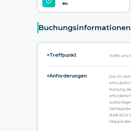
8h
Buchungsinformationen
Treffpunkt
Treffe uns 
Anforderungen
Der im Ver
erforderlic
Nutzung des
erforderlic
zuständig
Vertragsdau
stellt BDA 
Skipperdien