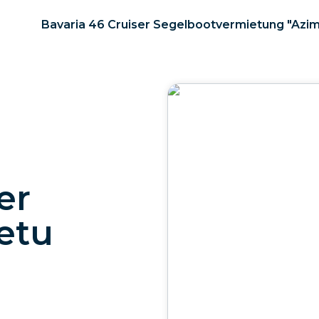
Bavaria 46 Cruiser Segelbootvermietung "Azim
er
etu