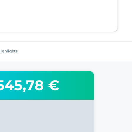
ighlights
545,78 €