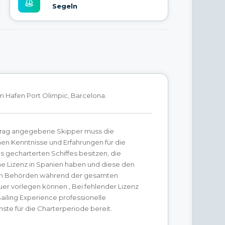
Segeln
im Hafen Port Olimpic, Barcelona.
trag angegebene Skipper muss die
hen Kenntnisse und Erfahrungen für die
 gecharterten Schiffes besitzen, die
he Lizenz in Spanien haben und diese den
en Behörden während der gesamten
er vorlegen können., Bei fehlender Lizenz
Sailing Experience professionelle
ste für die Charterperiode bereit.