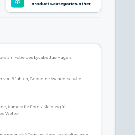
products.categories.other
n uns am Fuße des Lycabettus-Hügels.
er von 6 Jahren, Bequeme Wanderschuhe
e, Kamera für Fotos, Kleidung für
es Wetter
en mehr als 2 Tage vor Abreise erhalten eine