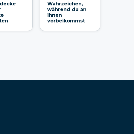
tdecke
Wahrzeichen,
r
während du an
te
ihnen
ten
vorbeikommst