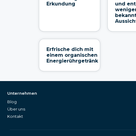
Erkundung
und en
wenige
bekann
Aussich
Erfrische dich mit
einem organischen
Energierührgetränk
Unternehmen
Blog
Über uns
Kontakt