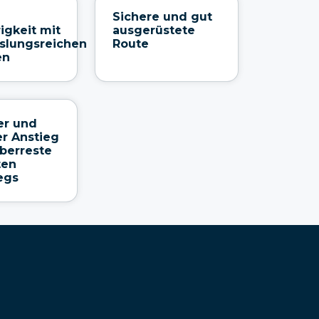
Sichere und gut
igkeit mit
ausgerüstete
slungsreichen
Route
en
er und
er Anstieg
berreste
ten
egs