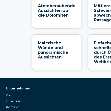
Atemberaubende
Mittlere
Aussichten auf
Schwier
die Dolomiten
abwech
Passag
Malerische
Einfach
Wände und
schnell
panoramische
durch Ü
Aussichten
des Ers
Weltkri
Unternehmen
Blog
Über uns
Kontakt