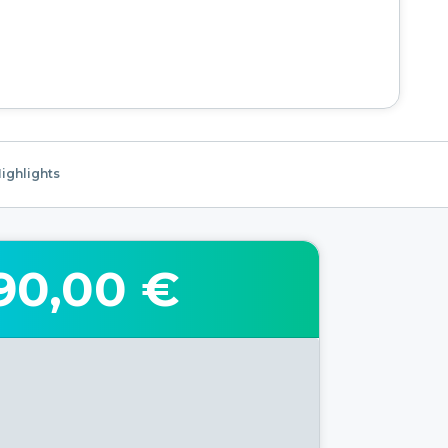
ighlights
90,00 €