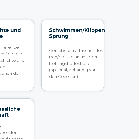
hte und
Schwimmen/Klippen
ie
Sprung
inierende
Genieße ein erfrischendes
en über die
Bad/Sprung an unserem
schichte und
Lieblingsbadestrand
gen
(optional, abhängig von
tionen der
den Gezeiten)
ssliche
aft
e
ubenden
 auf unsere