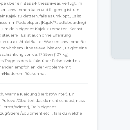
pe über ein Basis-Fitnessniveau verfügt, im
ser schwimmen kann und fit genug ist, um
in Kajak zu klettern, falls es umkippt., Es ist
issen im Paddelsport (Kajak/Paddleboarding)
h, um dein eigenes Kajak zu erhalten. Kannst
k steuern? , Es ist auch ohne Erfahrung
enn du ein Athlet/kalter Wasserschwimmer/bis
ten-hohem Fitnesslevel bist etc.., Es gibt eine
chränkung von ca. 17 Stein (107 kg),
es Tragens des Kajaks über Felsen wird es
jemanden empfohlen, der Probleme mit
en/Niederem Rücken hat
h, Warme Kleidung (Herbst/Winter), Ein
 Pullover/Oberteil, das du nicht scheust, nass
(Herbst/Winter), Dein eigenes
g/Stiefel/Equipment etc..., falls du welche