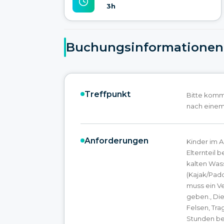
3h
Buchungsinformationen
Treffpunkt
Bitte komm
nach einem 
Anforderungen
Kinder im A
Elternteil 
kalten Was
(Kajak/Pad
muss ein Ver
geben., Die
Felsen, Tra
Stunden bein