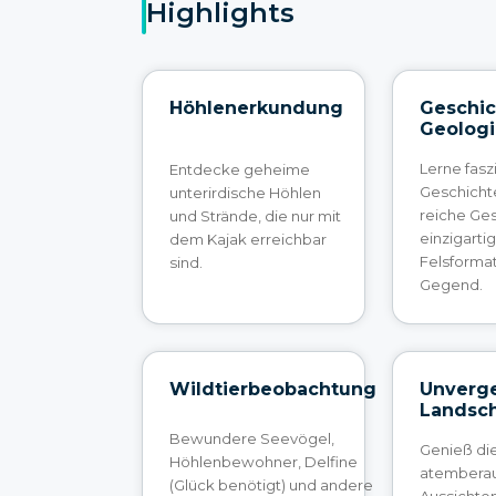
Highlights
Höhlenerkundung
Geschic
Geolog
Lerne fasz
Entdecke geheime
Geschicht
unterirdische Höhlen
reiche Ge
und Strände, die nur mit
einzigarti
dem Kajak erreichbar
Felsforma
sind.
Gegend.
Wildtierbeobachtung
Unverge
Landsch
Bewundere Seevögel,
Genieß di
Höhlenbewohner, Delfine
atembera
(Glück benötigt) und andere
Aussichten