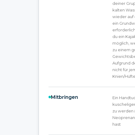
deiner Grup
kalten Was
wieder auf e
ein Grundw
erforderlic
du ein Kaja
möglich, w
zu einem gu
Gewichtsbes
Aufgrund d
nicht für 
Knien/Hüft
Mitbringen
Ein Handtuc
kuscheliger
zu werden 
Neoprenanzu
hast