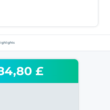
ighlights
84,80 £