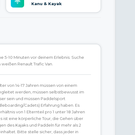
Kanu & Kayak
e 5-10 Minuten vor deinem Erlebnis. Suche
weißen Renault Trafic Van.
lter von 14-17 Jahren müssen von einem
begleitet werden, müssen selbstbewusst im
ser sein und müssen Paddelsport
dleboarding/Cadets) Erfahrung haben. Es
hältnis von 1 Elternteil pro 1 unter 18 Jahren
s ist eine körperliche Tour, die Gehen über
gen des Kajaks und Paddeln für mehr als 2
haltet. Bitte stelle sicher, dass jeder in