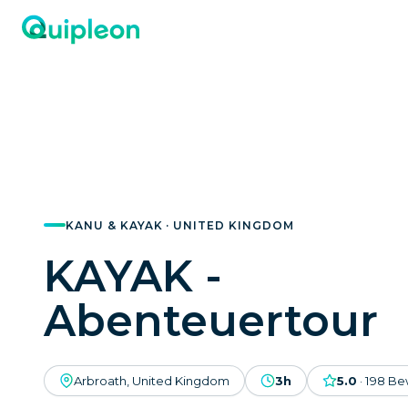
KANU & KAYAK · UNITED KINGDOM
KAYAK -
Abenteuertour
Arbroath, United Kingdom
3h
5.0
·
198
Be