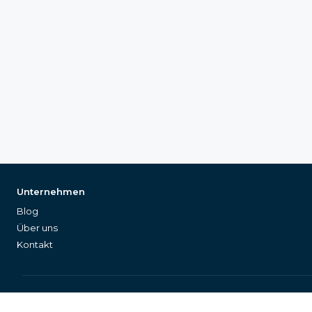
Unternehmen
Blog
Über uns
Kontakt
©
2026
Equipleon GmbH
•
•
•
•
Datenschutz
AGB
Impressum
Seit