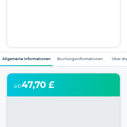
Allgemeine Informationen
Buchungsinformationen
Über die
47,70 £
ab