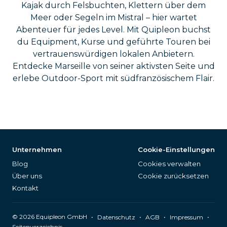
Kajak durch Felsbuchten, Klettern über dem
Meer oder Segeln im Mistral – hier wartet
Abenteuer für jedes Level. Mit Quipleon buchst
du Equipment, Kurse und geführte Touren bei
vertrauenswürdigen lokalen Anbietern.
Entdecke Marseille von seiner aktivsten Seite und
erlebe Outdoor-Sport mit südfranzösischem Flair.
Unternehmen
Cookie-Einstellungen
Blog
Cookies verwalten
Über uns
Cookie zurücksetzen
Kontakt
©
2026
Equipleon GmbH
•
•
•
•
Datenschutz
AGB
Impressum
Seitenverzeichnis