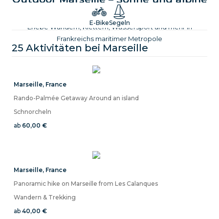
Akzente am Mittelmeer
E-Bike
Segeln
Erlebe Wandern, Klettern, Wassersport und mehr in
Frankreichs maritimer Metropole
25 Aktivitäten bei
Marseille
Marseille
,
France
Rando-Palmée Getaway Around an island
Schnorcheln
ab
60,00 €
Marseille
,
France
Panoramic hike on Marseille from Les Calanques
Wandern & Trekking
ab
40,00 €