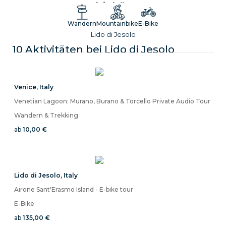
Adriaküste
Entdecke spannende Touren, Unterricht und Verleih rund um
Wandern
Mountainbike
E-Bike
Lido di Jesolo
10 Aktivitäten bei
Lido di Jesolo
Venice
,
Italy
Venetian Lagoon: Murano, Burano & Torcello Private Audio Tour
Wandern & Trekking
ab
10,00 €
Lido di Jesolo
,
Italy
Airone Sant'Erasmo Island - E-bike tour
E-Bike
ab
135,00 €