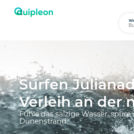
Wo
Surfen Julianad
Verleih an der 
Fühle das salzige Wasser, spüre
Dünenstrand