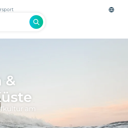
rsport
n &
Küste
rfkultur am