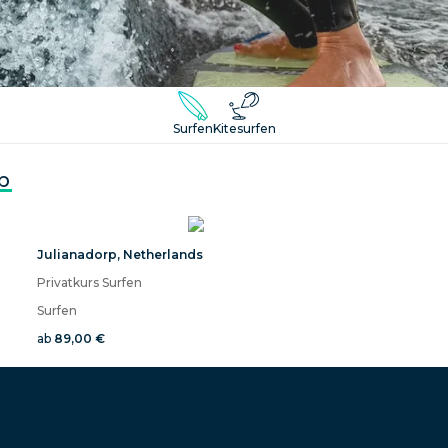
Surfen
Kitesurfen
p
Julianadorp
,
Netherlands
Privatkurs Surfen
Surfen
ab
89,00 €