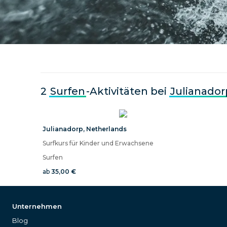
2
Surfen
-Aktivitäten bei
Julianador
Julianadorp
,
Netherlands
Surfkurs für Kinder und Erwachsene
Surfen
ab
35,00 €
Unternehmen
Blog