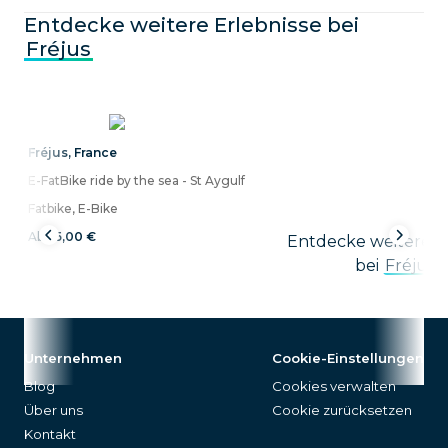
Entdecke weitere Erlebnisse bei
Fréjus
Fréjus
,
France
E-FatBike ride by the sea - St Aygulf
Fatbike, E-Bike
Ab
45,00 €
Entdecke weitere Ak
bei
Fréjus
Unternehmen
Cookie-Einstellungen
Blog
Cookies verwalten
Über uns
Cookie zurücksetzen
Kontakt