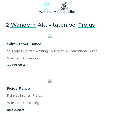
Erlebe Savoir-vivre, wo blaues Meer und grüne Hügel
aufeinandertreffen
Wandern
Mountainbike
2
Wandern
-Aktivitäten bei
Fréjus
Saint-Tropez
,
France
St-Tropez Private Walking Tour With A Professional Guide
Wandern & Trekking
ab
319,00 €
Fréjus
,
France
Palmed hiking - Fréjus
Wandern & Trekking
ab
30,00 €