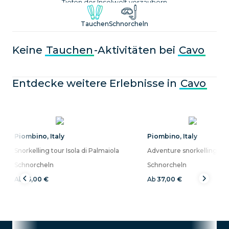
Tiefen der Inselwelt verzaubern
Tauchen
Schnorcheln
Keine
Tauchen
-Aktivitäten bei
Cavo
Entdecke weitere Erlebnisse in
Cavo
Piombino
,
Italy
Piombino
,
Italy
Snorkelling tour Isola di Palmaiola
Adventure snorkelling
Schnorcheln
Schnorcheln
Ab
55,00 €
Ab
37,00 €