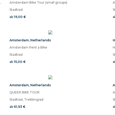
heese and drinks included in Amsterdam
Amsterdam Bike Tour (small groups)
A
Stadtrad
S
ab
19,00 €
a
Amsterdam
,
Netherlands
H
Amsterdam Rent a Bike
H
Stadtrad
S
ab
15,00 €
a
Amsterdam
,
Netherlands
A
QUEER BIKE TOUR
A
Stadtrad, Trekkingrad
S
ab
61,93 €
a