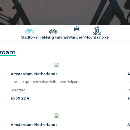
Stadtbike
Trekking Fahrrad
Wandern
Mountainbike
rdam
Amsterdam
,
Netherlands
A
Drei-Tage-Fahrradverleih - Vondelpark
G
Stadtrad
S
ab
50,22 €
a
Amsterdam
,
Netherlands
A