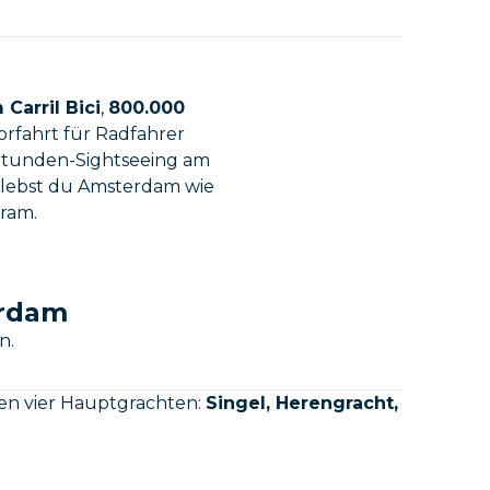
Carril Bici
,
800.000
rfahrt für Radfahrer
-Stunden-Sightseeing am
erlebst du Amsterdam wie
Tram.
erdam
n.
en vier Hauptgrachten:
Singel, Herengracht,