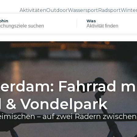
Aktivitäten
Outdoor
Wassersport
Radsport
Winte
hin
Was
erdam: Fahrrad m
 & Vondelpark
imischen – auf zwei Rädern zwischen