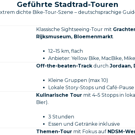
Geführte Stadtrad-Touren
trem dichte Bike-Tour-Szene – deutschsprachige Guides
Klassische Sightseeing-Tour mit
Grachte
Rijksmuseum, Bloemenmarkt
.
12–15 km, flach
Anbieter: Yellow Bike, MacBike, Mike
Off-the-beaten-Track
durch
Jordaan, 
Kleine Gruppen (max 10)
Lokale Story-Stops und Café-Pause
Kulinarische Tour
mit 4–5 Stopps in loka
Bier).
3 Stunden
Essen und Getränke inklusive
Themen-Tour
mit Fokus auf
NDSM-Werf