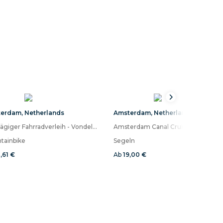
terdam
,
Netherlands
Amsterdam
,
Netherlands
Fünftägiger Fahrradverleih - Vondelpark
tainbike
Segeln
,61 €
Ab
19,00 €