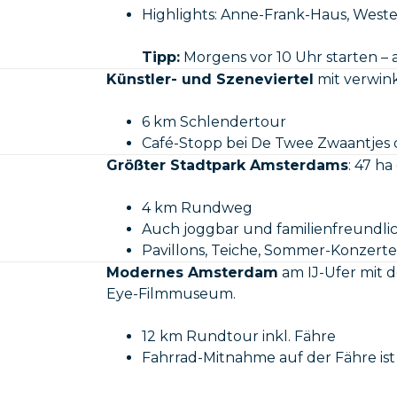
Highlights: Anne-Frank-Haus, West
Tipp:
Morgens vor 10 Uhr starten – 
Künstler- und Szeneviertel
mit verwink
6 km Schlendertour
Café-Stopp bei De Twee Zwaantjes
Größter Stadtpark Amsterdams
: 47 ha
4 km Rundweg
Auch joggbar und familienfreundli
Pavillons, Teiche, Sommer-Konzerte
Modernes Amsterdam
am IJ-Ufer mit 
Eye-Filmmuseum.
12 km Rundtour inkl. Fähre
Fahrrad-Mitnahme auf der Fähre ist