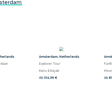
sterdam
herlands
Amsterdam
,
Netherlands
Ams
rdaan
Explorer-Tour
Kanu & Kayak
Moun
Ab
104,96 €
Ab
81