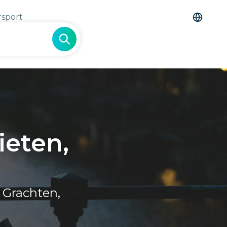
rsport
ieten,
 Grachten,