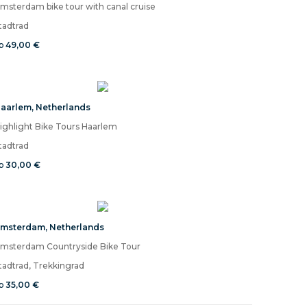
msterdam bike tour with canal cruise
tadtrad
b
49,00 €
aarlem
,
Netherlands
ighlight Bike Tours Haarlem
tadtrad
b
30,00 €
msterdam
,
Netherlands
msterdam Countryside Bike Tour
tadtrad, Trekkingrad
b
35,00 €