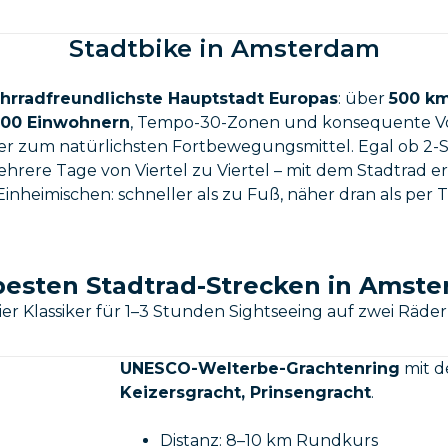
Stadtbike in Amsterdam
ahrradfreundlichste Hauptstadt Europas
: über
500 km 
000 Einwohnern
, Tempo-30-Zonen und konsequente Vo
er zum natürlichsten Fortbewegungsmittel. Egal ob 2
rere Tage von Viertel zu Viertel – mit dem Stadtrad 
Einheimischen: schneller als zu Fuß, näher dran als per 
besten Stadtrad-Strecken in Amst
ier Klassiker für 1–3 Stunden Sightseeing auf zwei Räder
UNESCO-Welterbe-Grachtenring
mit d
Keizersgracht, Prinsengracht
.
Distanz: 8–10 km Rundkurs