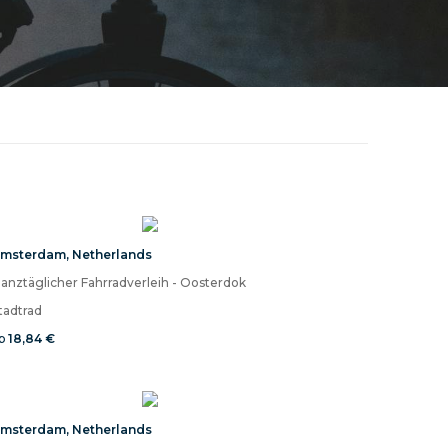
msterdam
,
Netherlands
anztäglicher Fahrradverleih - Oosterdok
tadtrad
b
18,84 €
msterdam
,
Netherlands