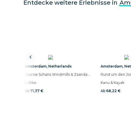
Entdecke weitere Erlebnisse in
Am
Amsterdam
,
Netherlands
Amsterdam
,
Net
Zaanse Schans Windmills & Zaandam: Countryside E-Bike Tour 5.5 hours
Rund um den Jo
E-Bike
Kanu & Kayak
Ab
71,37 €
Ab
68,22 €