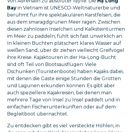
Von Adrenalin zu absoluter Idylle: Die
Hạ Long
Bay
in Vietnam ist UNESCO-Weltnaturerbe und
berühmt für ihre spektakulären Karstfelsen, die
aus dem smaragdgrünen Meer ragen. Zwischen
diesen zahnlosen Inselchen und Kalksteintürmen
im Meer zu paddeln, fühlt sich fast unwirklich an.
In kleinen Buchten plätschert klares Wasser auf
weißen Sand, über dir ziehen vielleicht Greifvögel
ihre Kreise. Kajaktouren in der Ha-Long-Bucht
sind oft Teil von Bootsausflügen: Viele
Dschunken (Touristenboote) haben Kajaks dabei,
mit denen die Gäste einige Stunden die Grotten
und Lagunen erkunden können. Es gibt aber
auch speziellere Kajakreisen, bei denen man
mehrere Tage von Insel zu Insel paddelt und in
einfachen Fischerunterkünften oder auf dem
Begleitboot übernachtet.
Zu entdecken gibt es viel: versteckte Höhlen, in