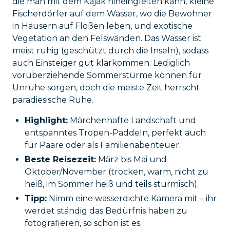
die man mit dem Kajak hineingleiten kann, kleine
Fischerdörfer auf dem Wasser, wo die Bewohner
in Häusern auf Flößen leben, und exotische
Vegetation an den Felswänden. Das Wasser ist
meist ruhig (geschützt durch die Inseln), sodass
auch Einsteiger gut klarkommen. Lediglich
vorüberziehende Sommerstürme können für
Unruhe sorgen, doch die meiste Zeit herrscht
paradiesische Ruhe.
Highlight:
Märchenhafte Landschaft und
entspanntes Tropen-Paddeln, perfekt auch
für Paare oder als Familienabenteuer.
Beste Reisezeit:
März bis Mai und
Oktober/November (trocken, warm, nicht zu
heiß, im Sommer heiß und teils stürmisch).
Tipp:
Nimm eine wasserdichte Kamera mit – ihr
werdet ständig das Bedürfnis haben zu
fotografieren, so schön ist es.