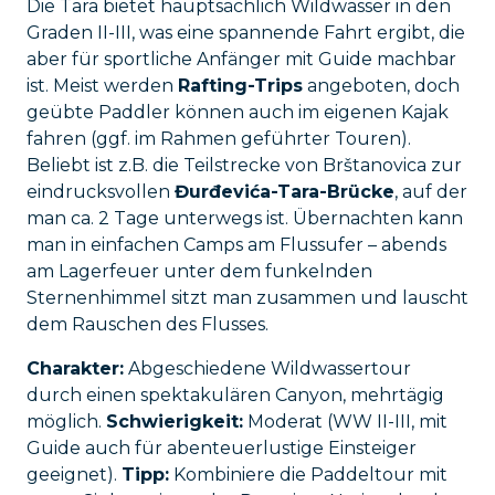
Die Tara bietet hauptsächlich Wildwasser in den
Graden II-III, was eine spannende Fahrt ergibt, die
aber für sportliche Anfänger mit Guide machbar
ist. Meist werden
Rafting-Trips
angeboten, doch
geübte Paddler können auch im eigenen Kajak
fahren (ggf. im Rahmen geführter Touren).
Beliebt ist z.B. die Teilstrecke von Brštanovica zur
eindrucksvollen
Đurđevića-Tara-Brücke
, auf der
man ca. 2 Tage unterwegs ist. Übernachten kann
man in einfachen Camps am Flussufer – abends
am Lagerfeuer unter dem funkelnden
Sternenhimmel sitzt man zusammen und lauscht
dem Rauschen des Flusses.
Charakter:
Abgeschiedene Wildwassertour
durch einen spektakulären Canyon, mehrtägig
möglich.
Schwierigkeit:
Moderat (WW II-III, mit
Guide auch für abenteuerlustige Einsteiger
geeignet).
Tipp:
Kombiniere die Paddeltour mit