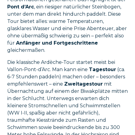
Pont d’Arc
, ein riesiger natürlicher Steinbogen,
unter dem man direkt hindurch paddelt. Diese
Tour bietet alles: warme Temperaturen,
glasklares Wasser und eine Prise Abenteuer, aber
ohne übermäßig schwierig zu sein – perfekt also
für
Anfänger und Fortgeschrittene
gleichermaßen.
Die klassische Ardèche-Tour startet meist bei
Vallon-Pont-d’Arc. Man kann eine
Tagestour
(ca.
6-7 Stunden paddeln) machen oder – besonders
empfehlenswert – eine
Zweitagestour
mit
Übernachtung auf einem der Biwakplätze mitten
in der Schlucht. Unterwegs erwarten dich
kleinere Stromschnellen und Schwimmstellen
(WW I-II, spaßig aber nicht gefährlich),
traumhafte Kiesstrände zum Rasten und
Schwimmen sowie beeindruckende bis zu 300
Meter hohe Felswände. In der Hochsaison sind