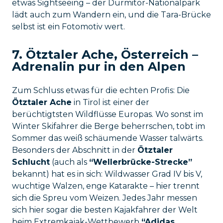
etwas Sightseeing – der Durmitor-Nationalpark
lädt auch zum Wandern ein, und die Tara-Brücke
selbst ist ein Fotomotiv wert.
7. Ötztaler Ache, Österreich –
Adrenalin pur in den Alpen
Zum Schluss etwas für die echten Profis: Die
Ötztaler Ache
in Tirol ist einer der
berüchtigtsten Wildflüsse Europas. Wo sonst im
Winter Skifahrer die Berge beherrschen, tobt im
Sommer das weiß schäumende Wasser talwärts.
Besonders der Abschnitt in der
Ötztaler
Schlucht
(auch als
“Wellerbrücke-Strecke”
bekannt) hat es in sich: Wildwasser Grad IV bis V,
wuchtige Walzen, enge Katarakte – hier trennt
sich die Spreu vom Weizen. Jedes Jahr messen
sich hier sogar die besten Kajakfahrer der Welt
beim Extremkajak-Wettbewerb
“Adidas