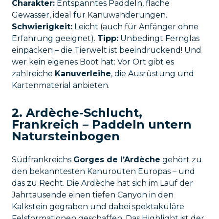
Charakter:
Entspanntes Paddeln, flache
Gewässer, ideal für Kanuwanderungen.
Schwierigkeit:
Leicht (auch für Anfänger ohne
Erfahrung geeignet).
Tipp:
Unbedingt Fernglas
einpacken – die Tierwelt ist beeindruckend! Und
wer kein eigenes Boot hat: Vor Ort gibt es
zahlreiche
Kanuverleihe
, die Ausrüstung und
Kartenmaterial anbieten.
2. Ardèche-Schlucht,
Frankreich – Paddeln untern
Natursteinbogen
Südfrankreichs
Gorges de l’Ardèche
gehört zu
den bekanntesten Kanurouten Europas – und
das zu Recht. Die Ardèche hat sich im Lauf der
Jahrtausende einen tiefen Canyon in den
Kalkstein gegraben und dabei spektakuläre
Felsformationen geschaffen. Das Highlight ist der