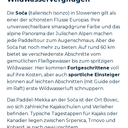
Die
Soča
(italienisch Isonzo) in Slowenien gilt als
einer der schönsten Flüsse Europas. Ihre
unverwechselbare smaragdgrüne Farbe und das
alpine Panorama der Julischen Alpen machen
jede Paddeltour zum Augenschmaus. Aber die
Soča hat noch mehr zu bieten: Auf rund 60 km
bietet sie verschiedenste Abschnitte vom
gemütlichen Fließgewässer bis zum spritzigen
Wildwasser. Hier kommen
Fortgeschrittene
voll
auf ihre Kosten, aber auch
sportliche Einsteiger
können auf leichten Abschnitten (mit Guide oder
im Raft) erste Wildwasserluft schnuppern.
Das Paddel-Mekka an der Soča ist der Ort Bovec,
wo sich zahlreiche Kajakschulen und Verleiher
befinden. Typische Tagestappen für Kajaks oder
Kanadier liegen zwischen Srpenica, Trnovo und
Kobarid, je nach gewünschtem